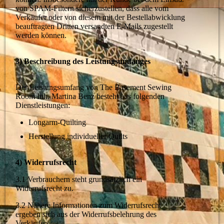
von SPAM-Filtern sicherzustellen, dass alle vom
Verkäufer oder von diesem mit der Bestellabwicklung
beauftragten Dritten versandten E-Mails zugestellt
werden können.
3) Beschreibung des Leistungsumfanges
Der Leistungsumfang von The Basement Sewing
Room Inh. Martina Benz besteht aus folgenden
Dienstleistungen:
Longarm-Quilting
Herstellung individueller Quilts
4) Widerrufsrecht
3.1 Verbrauchern steht grundsätzlich ein
Widerrufsrecht zu.
3.2 Nähere Informationen zum Widerrufsrecht
ergeben sich aus der Widerrufsbelehrung des
Verkäufers.