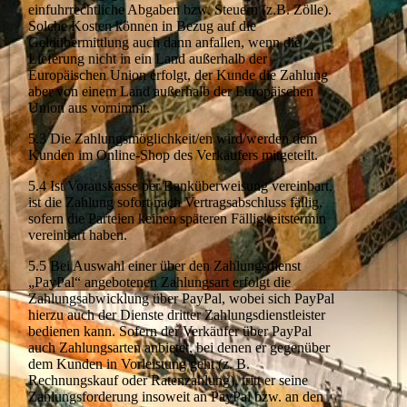
einfuhrrechtliche Abgaben bzw. Steuern (z.B. Zölle).
Solche Kosten können in Bezug auf die
Geldübermittlung auch dann anfallen, wenn die
Lieferung nicht in ein Land außerhalb der
Europäischen Union erfolgt, der Kunde die Zahlung
aber von einem Land außerhalb der Europäischen
Union aus vornimmt.
5.3 Die Zahlungsmöglichkeit/en wird/werden dem
Kunden im Online-Shop des Verkäufers mitgeteilt.
5.4 Ist Vorauskasse per Banküberweisung vereinbart,
ist die Zahlung sofort nach Vertragsabschluss fällig,
sofern die Parteien keinen späteren Fälligkeitstermin
vereinbart haben.
5.5 Bei Auswahl einer über den Zahlungsdienst
„PayPal“ angebotenen Zahlungsart erfolgt die
Zahlungsabwicklung über PayPal, wobei sich PayPal
hierzu auch der Dienste dritter Zahlungsdienstleister
bedienen kann. Sofern der Verkäufer über PayPal
auch Zahlungsarten anbietet, bei denen er gegenüber
dem Kunden in Vorleistung geht (z. B.
Rechnungskauf oder Ratenzahlung), tritt er seine
Zahlungsforderung insoweit an PayPal bzw. an den