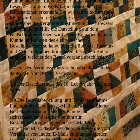
Kunde mögliche Eingabefehler durch aufmerksames
Lesen der auf dem Bildschirm dargestellten
Informationen erkennen. Ein wirksames technisches
Mittel zur besseren Erkennung von Eingabefehlern
kann dabei die Vergrößerungsfunktion des Browsers
sein, mit deren Hilfe die Darstellung auf dem
Bildschirm vergrößert wird. Seine Eingaben kann der
Kunde im Rahmen des elektronischen
Bestellprozesses so lange über die üblichen Tastatur-
und Mausfunktionen korrigieren, bis er den Button
anklickt, welcher den Bestellvorgang abschließt.
2.7 Für den Vertragsschluss steht ausschließlich der
deutschen Sprache zur Verfügung.
2.8 Der Besteller muss das 18. Lebensjahr vollendet
haben.
2.9 Die Bestellabwicklung und Kontaktaufnahme
finden in der Regel per E-Mail und automatisierter
Bestellabwicklung statt. Der Kunde hat
sicherzustellen, dass die von ihm zur
Bestellabwicklung angegebene E-Mail-Adresse
zutreffend ist, so dass unter dieser Adresse die vom
Verkäufer versandten E-Mails empfangen werden
können. Insbesondere hat der Kunde bei dem Einsatz