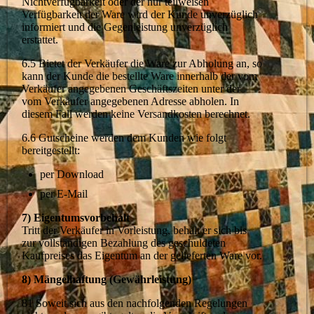
Nichtverfügbarkeit oder der nur teilweisen
Verfügbarkeit der Ware wird der Kunde unverzüglich
informiert und die Gegenleistung unverzüglich
erstattet.
6.5 Bietet der Verkäufer die Ware zur Abholung an, so
kann der Kunde die bestellte Ware innerhalb der vom
Verkäufer angegebenen Geschäftszeiten unter der
vom Verkäufer angegebenen Adresse abholen. In
diesem Fall werden keine Versandkosten berechnet.
6.6 Gutscheine werden dem Kunden wie folgt
bereitgestellt:
per Download
per E-Mail
7) Eigentumsvorbehalt
Tritt der Verkäufer in Vorleistung, behält er sich bis
zur vollständigen Bezahlung des geschuldeten
Kaufpreises das Eigentum an der gelieferten Ware vor.
8) Mängelhaftung (Gewährleistung)
81 Soweit sich aus den nachfolgenden Regelungen