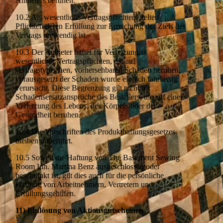
Anbieters beruhen.
10.2 Als wesentliche Vertragspflichten, gelten
Pflichten deren Erfüllung zur Erreichung des Ziels des
Vertrags notwendig ist.
10.3 Der Anbieter haftet für Verletzungen
wesentlicher Vertragspflichten, die auf
vertragstypischen, vorhersehbaren Schäden beruhen,
vorausgesetzt der Schaden wurde einfach fahrlässig
verursacht. Diese Begrenzung gilt nicht für
Schadensersatzansprüche des Bestellers, die auf einer
Verletzung des Lebens, des Körpers oder der
Gesundheit beruhen.
10.4 Die Vorschriften des Produkthaftungsgesetzes
bleiben unberührt.
10.5 Soweit die Haftung von The Basement Sewing
Room Inh. Martina Benz ausgeschlossen oder
beschränkt ist, gilt dies auch für die persönliche
Haftung von Arbeitnehmern, Vertretern und
Erfüllungsgehilfen.
11) Einlösung von Aktionsgutscheinen