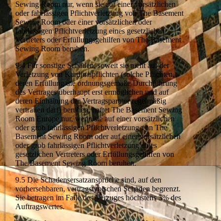
Sewing Room nur, wenn sie auf einer vorsätzlichen
oder fahrlässigen Pflichtverletzung von The Basement
Sewing Room oder einer vorsätzlichen oder
fahrlässigen Pflichtverletzung eines gesetzlichen
Vertreters oder Erfüllungsgehilfen von The Basement
Sewing Room beruhen.
9.4 Für sonstige Schäden, soweit sie nicht auf der
Verletzung von Kardinalpflichten (solche Pflichten,
deren Erfüllung die ordnungsgemäße Durchführung
des Vertrages überhaupt erst ermöglichen und auf
deren Einhaltung der Vertragspartner regelmäßig
vertrauen darf) beruhen, haftet The Basement Sewing
Room Europe nur, wenn sie auf einer vorsätzlichen
oder grob fahrlässigen Pflichtverletzung von The
Basement Sewing Room oder auf einer vorsätzlichen
oder grob fahrlässigen Pflichtverletzung eines
gesetzlichen Vertreters oder Erfüllungsgehilfen von
The Basement Sewing Room beruhen.
9.5 Die Schadensersatzansprüche sind, auf den
vorhersehbaren, vertragstypischen Schaden begrenzt.
Sie betragen im Falle des Verzuges höchstens 5% des
Auftragswertes.