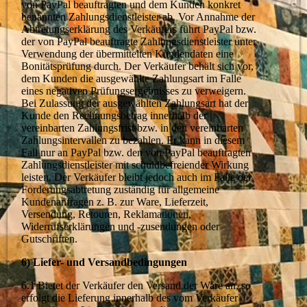
von PayPal beauftragten und dem Kunden konkret
benannten Zahlungsdienstleister ab. Vor Annahme der
Abtretungserklärung des Verkäufers führt PayPal bzw.
der von PayPal beauftragte Zahlungsdienstleister unter
Verwendung der übermittelten Kundendaten eine
Bonitätsprüfung durch. Der Verkäufer behält sich vor,
dem Kunden die ausgewählte Zahlungsart im Falle
eines negativen Prüfungsergebnisses zu verweigern.
Bei Zulassung der ausgewählten Zahlungsart hat der
Kunde den Rechnungsbetrag innerhalb der
vereinbarten Zahlungsfrist bzw. in den vereinbarten
Zahlungsintervallen zu bezahlen. Er kann in diesem
Fall nur an PayPal bzw. den von PayPal beauftragten
Zahlungsdienstleister mit schuldbefreiender Wirkung
leisten. Der Verkäufer bleibt jedoch auch im Falle der
Forderungsabtretung zuständig für allgemeine
Kundenanfragen z. B. zur Ware, Lieferzeit,
Versendung, Retouren, Reklamationen,
Widerrufserklärungen und -zusendungen oder
Gutschriften.
6) Liefer- und Versandbedingungen
6.1 Bietet der Verkäufer den Versand der Ware an, so
erfolgt die Lieferung innerhalb des vom Verkäufer