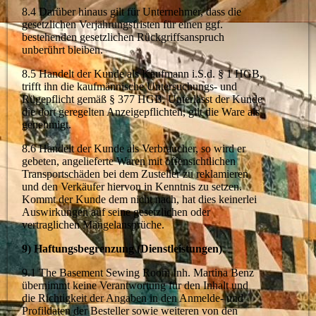
8.4 Darüber hinaus gilt für Unternehmer, dass die
gesetzlichen Verjährungsfristen für einen ggf.
bestehenden gesetzlichen Rückgriffsanspruch
unberührt bleiben.
8.5 Handelt der Kunde als Kaufmann i.S.d. § 1 HGB,
trifft ihn die kaufmännische Untersuchungs- und
Rügepflicht gemäß § 377 HGB. Unterlässt der Kunde
die dort geregelten Anzeigepflichten, gilt die Ware als
genehmigt.
8.6 Handelt der Kunde als Verbraucher, so wird er
gebeten, angelieferte Waren mit offensichtlichen
Transportschäden bei dem Zusteller zu reklamieren
und den Verkäufer hiervon in Kenntnis zu setzen.
Kommt der Kunde dem nicht nach, hat dies keinerlei
Auswirkungen auf seine gesetzlichen oder
vertraglichen Mängelansprüche.
9) Haftungsbegrenzung (Dienstleistungen)
9.1 The Basement Sewing Room Inh. Martina Benz
übernimmt keine Verantwortung für den Inhalt und
die Richtigkeit der Angaben in den Anmelde- und
Profildaten der Besteller sowie weiteren von den