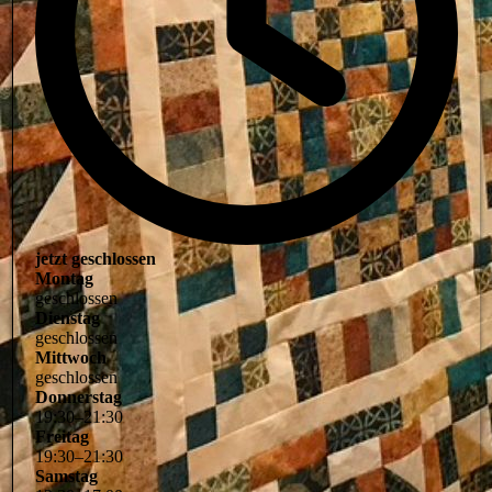
jetzt geschlossen
Montag
geschlossen
Dienstag
geschlossen
Mittwoch
geschlossen
Donnerstag
19
:
30
–
21
:
30
Freitag
19
:
30
–
21
:
30
Samstag