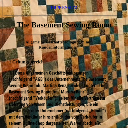
IMPRESSUM
The Basement Sewing Room
Allgemeine Geschäftsbedingungen mit
Kundeninformationen
1 Geltungsbereich
1.1 Diese Allgemeinen Geschäftsbedingungen
(nachfolgend "AGB") des Unternehmens The Basement
Sewing Room Inh. Martina Benz, handelnd unter "The
Basement Sewing Room Inh. Martina Benz"
(nachfolgend "Verkäufer"), gelten für alle Verträge zur
Lieferung von Waren und Dienstleistungen, die ein
Verbraucher oder Unternehmer (nachfolgend „Kunde“)
mit dem Verkäufer hinsichtlich der vom Verkäufer in
seinem Online-Shop dargestellten Waren abschließt