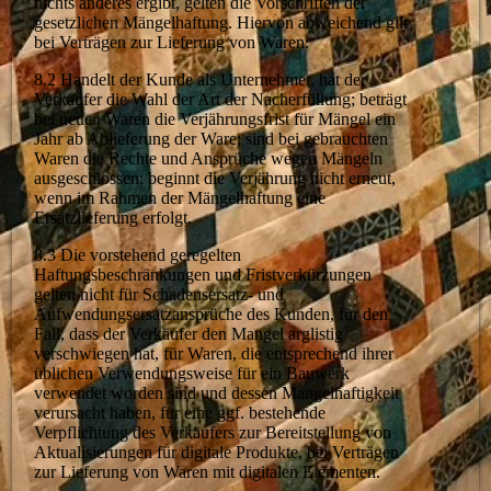
nichts anderes ergibt, gelten die Vorschriften der
gesetzlichen Mängelhaftung. Hiervon abweichend gilt
bei Verträgen zur Lieferung von Waren:
8.2 Handelt der Kunde als Unternehmer, hat der
Verkäufer die Wahl der Art der Nacherfüllung; beträgt
bei neuen Waren die Verjährungsfrist für Mängel ein
Jahr ab Ablieferung der Ware; sind bei gebrauchten
Waren die Rechte und Ansprüche wegen Mängeln
ausgeschlossen; beginnt die Verjährung nicht erneut,
wenn im Rahmen der Mängelhaftung eine
Ersatzlieferung erfolgt.
8.3 Die vorstehend geregelten
Haftungsbeschränkungen und Fristverkürzungen
gelten nicht für Schadensersatz- und
Aufwendungsersatzansprüche des Kunden, für den
Fall, dass der Verkäufer den Mangel arglistig
verschwiegen hat, für Waren, die entsprechend ihrer
üblichen Verwendungsweise für ein Bauwerk
verwendet worden sind und dessen Mangelhaftigkeit
verursacht haben, für eine ggf. bestehende
Verpflichtung des Verkäufers zur Bereitstellung von
Aktualisierungen für digitale Produkte, bei Verträgen
zur Lieferung von Waren mit digitalen Elementen.