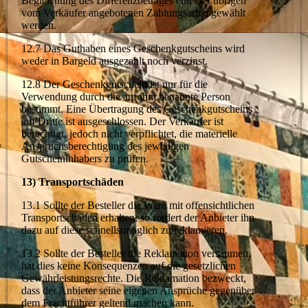
Begleichung des Differenzbetrages eine der übrigen
vom Verkäufer angebotenen Zahlungsarten gewählt
werden.
12.7 Das Guthaben eines Geschenkgutscheins wird
weder in Bargeld ausgezahlt noch verzinst.
12.8 Der Geschenkgutschein ist nur für die
Verwendung durch die auf ihm benannte Person
bestimmt. Eine Übertragung des Geschenkgutscheins
auf Dritte ist ausgeschlossen. Der Verkäufer ist
berechtigt, jedoch nicht verpflichtet, die materielle
Anspruchsberechtigung des jeweiligen
Gutscheininhabers zu prüfen.
13) Transportschäden
13.1 Sollte der Besteller die Ware mit offensichtlichen
Transportschäden erhalten, so fordert der Anbieter ihn
dazu auf diese schnellstmöglich zu reklamieren.
13.2 Sollte der Besteller die Reklamation versäumen,
hat dies keine Konsequenzen auf die gesetzlichen
Gewährleistungsrechte. Die Reklamation bezweckt,
dass der Anbieter seine eigenen Ansprüche gegenüber
dem Frachtführer geltend machen kann.