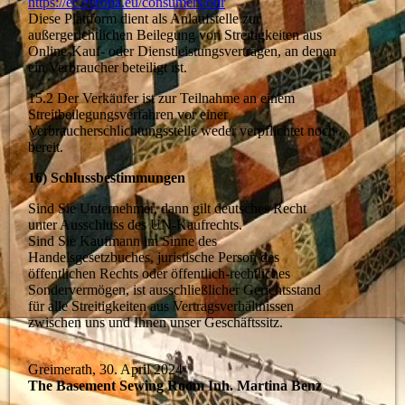
https://ec.europa.eu/consumers/odr
Diese Plattform dient als Anlaufstelle zur
außergerichtlichen Beilegung von Streitigkeiten aus
Online-Kauf- oder Dienstleistungsverträgen, an denen
ein Verbraucher beteiligt ist.
15.2 Der Verkäufer ist zur Teilnahme an einem
Streitbeilegungsverfahren vor einer
Verbraucherschlichtungsstelle weder verpflichtet noch
bereit.
16) Schlussbestimmungen
Sind Sie Unternehmer, dann gilt deutsches Recht
unter Ausschluss des UN-Kaufrechts.
Sind Sie Kaufmann im Sinne des
Handelsgesetzbuches, juristische Person des
öffentlichen Rechts oder öffentlich-rechtliches
Sondervermögen, ist ausschließlicher Gerichtsstand
für alle Streitigkeiten aus Vertragsverhältnissen
zwischen uns und Ihnen unser Geschäftssitz.
Greimerath, 30. April 2024
The Basement Sewing Room Inh. Martina Benz