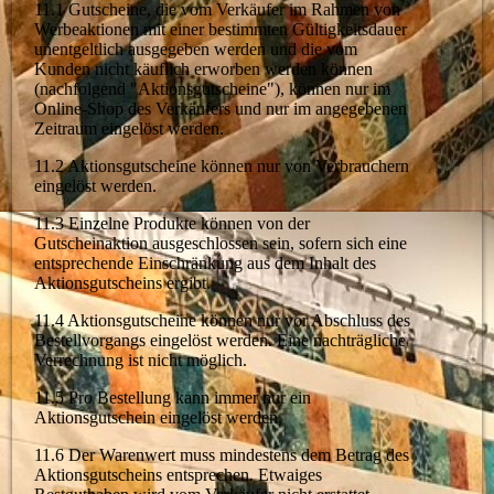
11.1 Gutscheine, die vom Verkäufer im Rahmen von
Werbeaktionen mit einer bestimmten Gültigkeitsdauer
unentgeltlich ausgegeben werden und die vom
Kunden nicht käuflich erworben werden können
(nachfolgend "Aktionsgutscheine"), können nur im
Online-Shop des Verkäufers und nur im angegebenen
Zeitraum eingelöst werden.
11.2 Aktionsgutscheine können nur von Verbrauchern
eingelöst werden.
11.3 Einzelne Produkte können von der
Gutscheinaktion ausgeschlossen sein, sofern sich eine
entsprechende Einschränkung aus dem Inhalt des
Aktionsgutscheins ergibt.
11.4 Aktionsgutscheine können nur vor Abschluss des
Bestellvorgangs eingelöst werden. Eine nachträgliche
Verrechnung ist nicht möglich.
11.5 Pro Bestellung kann immer nur ein
Aktionsgutschein eingelöst werden.
11.6 Der Warenwert muss mindestens dem Betrag des
Aktionsgutscheins entsprechen. Etwaiges