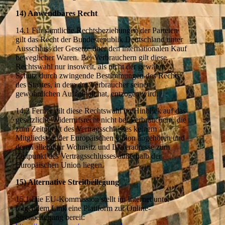
14) Anwendbares Recht
14.1 Für sämtliche Rechtsbeziehungen der Parteien
gilt das Recht der Bundesrepublik Deutschland unter
Ausschluss der Gesetze über den internationalen Kauf
beweglicher Waren. Bei Verbrauchern gilt diese
Rechtswahl nur insoweit, als nicht der gewährte
Schutz durch zwingende Bestimmungen des Rechts
des Staates, in dem der Verbraucher seinen
gewöhnlichen Aufenthalt hat, entzogen wird.
14.2 Ferner gilt diese Rechtswahl im Hinblick auf das
gesetzliche Widerrufsrecht nicht bei Verbrauchern, die
zum Zeitpunkt des Vertragsschlusses keinem
Mitgliedstaat der Europäischen Union angehören und
deren alleiniger Wohnsitz und Lieferadresse zum
Zeitpunkt des Vertragsschlusses außerhalb der
Europäischen Union liegen.
15) Alternative Streitbeilegung
15.1 Die EU-Kommission stellt im Internet unter
folgendem Link eine Plattform zur Online-
Streitbeilegung bereit: