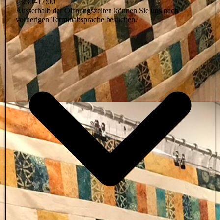
13
:
30
–
17
:
00
Ausserhalb der Öffnungszeiten können Sie uns nach
vorherigen Terminabsprache besuchen.