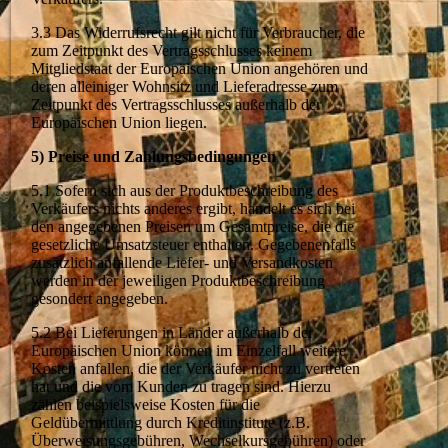
3.3 Das Widerrufsrecht gilt nicht für Verbraucher, die
zum Zeitpunkt des Vertragsschlusses keinem
Mitgliedstaat der Europäischen Union angehören und
deren alleiniger Wohnsitz und Lieferadresse zum
Zeitpunkt des Vertragsschlusses außerhalb der
Europäischen Union liegen.
5) Preise und Zahlungsbedingungen
5.1 Sofern sich aus der Produktbeschreibung des
Verkäufers nichts anderes ergibt, handelt es sich bei
den angegebenen Preisen um Gesamtpreise, die die
gesetzliche Umsatzsteuer enthalten. Gegebenenfalls
zusätzlich anfallende Liefer- und Versandkosten
werden in der jeweiligen Produktbeschreibung
gesondert angegeben.
5.2 Bei Lieferungen in Länder außerhalb der
Europäischen Union können im Einzelfall weitere
Kosten anfallen, die der Verkäufer nicht zu vertreten
hat und die vom Kunden zu tragen sind. Hierzu
zählen beispielsweise Kosten für die
Geldübermittlung durch Kreditinstitute (z.B.
Überweisungsgebühren, Wechselkursgebühren) oder