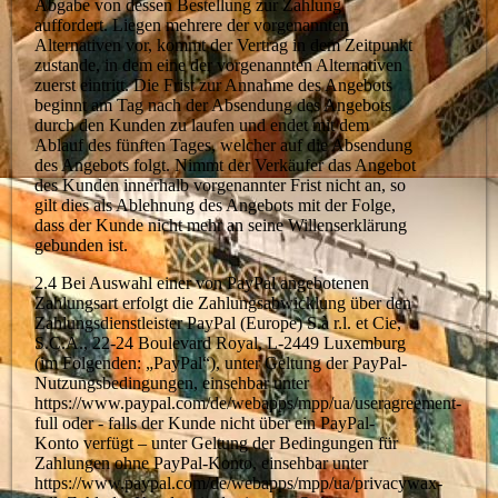
Abgabe von dessen Bestellung zur Zahlung
auffordert. Liegen mehrere der vorgenannten
Alternativen vor, kommt der Vertrag in dem Zeitpunkt
zustande, in dem eine der vorgenannten Alternativen
zuerst eintritt. Die Frist zur Annahme des Angebots
beginnt am Tag nach der Absendung des Angebots
durch den Kunden zu laufen und endet mit dem
Ablauf des fünften Tages, welcher auf die Absendung
des Angebots folgt. Nimmt der Verkäufer das Angebot
des Kunden innerhalb vorgenannter Frist nicht an, so
gilt dies als Ablehnung des Angebots mit der Folge,
dass der Kunde nicht mehr an seine Willenserklärung
gebunden ist.
2.4 Bei Auswahl einer von PayPal angebotenen
Zahlungsart erfolgt die Zahlungsabwicklung über den
Zahlungsdienstleister PayPal (Europe) S.à r.l. et Cie,
S.C.A., 22-24 Boulevard Royal, L-2449 Luxemburg
(im Folgenden: „PayPal“), unter Geltung der PayPal-
Nutzungsbedingungen, einsehbar unter
https://www.paypal.com/de/webapps/mpp/ua/useragreement-
full oder - falls der Kunde nicht über ein PayPal-
Konto verfügt – unter Geltung der Bedingungen für
Zahlungen ohne PayPal-Konto, einsehbar unter
https://www.paypal.com/de/webapps/mpp/ua/privacywax-