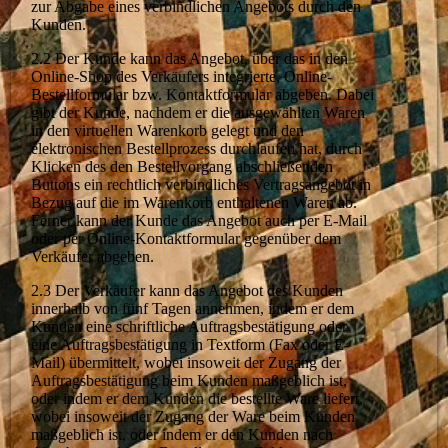
zur Abgabe eines verbindlichen Angebots durch den
Kunden.
2.2 Der Kunde kann das Angebot, über das in den
Online-Shop des Verkäufers integrierte, Online-
Bestellformular bzw. Kontaktformular abgeben. Dabei
gibt der Kunde, nachdem er die ausgewählten Waren
in den virtuellen Warenkorb gelegt und den
elektronischen Bestellprozess durchlaufen hat, durch
Klicken des den Bestellvorgang abschließenden
Buttons ein rechtlich verbindliches Vertragsangebot in
Bezug auf die im Warenkorb enthaltenen Waren ab.
Ferner kann der Kunde das Angebot auch per E-Mail
oder per Online-Kontaktformular gegenüber dem
Verkäufer abgeben.
2.3 Der Verkäufer kann das Angebot des Kunden
innerhalb von fünf Tagen annehmen, indem er dem
Kunden eine schriftliche Auftragsbestätigung oder
eine Auftragsbestätigung in Textform (Fax oder E-
Mail) übermittelt, wobei insoweit der Zugang der
Auftragsbestätigung beim Kunden maßgeblich ist,
oder indem er dem Kunden die bestellte Ware liefert,
wobei insoweit der Zugang der Ware beim Kunden
maßgeblich ist, oder indem er den Kunden nach