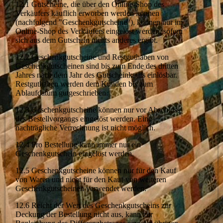
12.1 Gutscheine, die über den Online-Shop des
Verkäufers käuflich erworben werden können
(nachfolgend "Geschenkgutscheine"), können nur im
Online-Shop des Verkäufers eingelöst werden, sofern
sich aus dem Gutschein nichts anderes ergibt.
12.2 Geschenkgutscheine und Restguthaben von
Geschenkgutscheinen sind bis zum Ende des dritten
Jahres nach dem Jahr des Gutscheinkaufs einlösbar.
Restguthaben werden dem Kunden bis zum
Ablaufdatum gutgeschrieben.
12.3 Geschenkgutscheine können nur vor Abschluss
des Bestellvorgangs eingelöst werden. Eine
nachträgliche Verrechnung ist nicht möglich.
12.4 Pro Bestellung kann immer nur ein
Geschenkgutschein eingelöst werden.
12.5 Geschenkgutscheine können nur für den Kauf
von Waren und nicht für den Kauf von weiteren
Geschenkgutscheinen verwendet werden.
12.6 Reicht der Wert des Geschenkgutscheins zur
Deckung der Bestellung nicht aus, kann zur