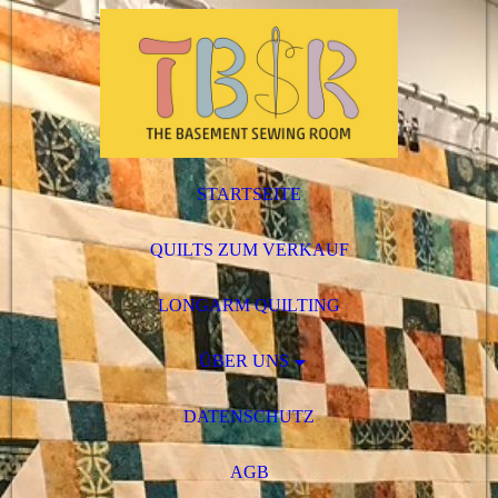
STARTSEITE
QUILTS ZUM VERKAUF
LONGARM QUILTING
ÜBER UNS
DATENSCHUTZ
AGB