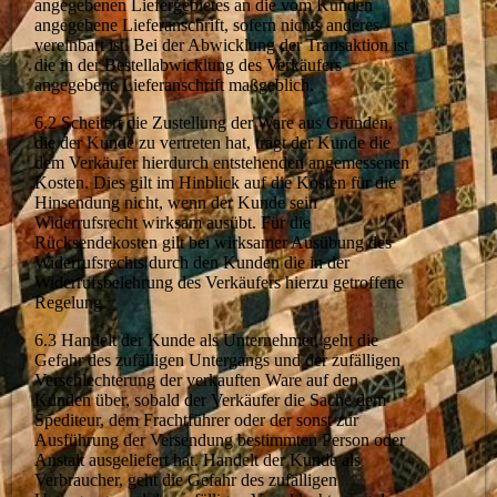
angegebenen Liefergebietes an die vom Kunden
angegebene Lieferanschrift, sofern nichts anderes
vereinbart ist. Bei der Abwicklung der Transaktion ist
die in der Bestellabwicklung des Verkäufers
angegebene Lieferanschrift maßgeblich.
6.2 Scheitert die Zustellung der Ware aus Gründen,
die der Kunde zu vertreten hat, trägt der Kunde die
dem Verkäufer hierdurch entstehenden angemessenen
Kosten. Dies gilt im Hinblick auf die Kosten für die
Hinsendung nicht, wenn der Kunde sein
Widerrufsrecht wirksam ausübt. Für die
Rücksendekosten gilt bei wirksamer Ausübung des
Widerrufsrechts durch den Kunden die in der
Widerrufsbelehrung des Verkäufers hierzu getroffene
Regelung.
6.3 Handelt der Kunde als Unternehmer, geht die
Gefahr des zufälligen Untergangs und der zufälligen
Verschlechterung der verkauften Ware auf den
Kunden über, sobald der Verkäufer die Sache dem
Spediteur, dem Frachtführer oder der sonst zur
Ausführung der Versendung bestimmten Person oder
Anstalt ausgeliefert hat. Handelt der Kunde als
Verbraucher, geht die Gefahr des zufälligen