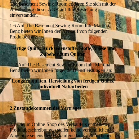
The Basement Sewing Room erklären Sie sich mit der
Anwendung dieser AGB auf Ihre Bestellung
einverstanden.
1.6 Auf The Basement Sewing Room Inh. Martina
Benz bieten wir Ihnen den Verkauf von folgenden
Produkten an:
Fertige Quilts, Rückseitenstoffe, Stoffe, Vliese und
Zubehör zum Quilten
1.7 Auf The Basement Sewing Room Inh. Martina
Benz bieten wir Ihnen folgende Dienstleistungen an:
Longarmquilten, Herstellung von fertigen Quilts,
individuell Näharbeiten
2 Zustandekommen des Vertrages
2.1 Die im Online-Shop des Verkäufers enthaltenen
Produktbeschreibungen stellen keine verbindlichen
Angebote seitens des Verkäufers dar, sondern dienen