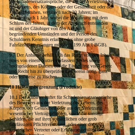
9.6 Schadenersatzansprüche, die auf der Verletzung
des Lebens, des Körpers oder der Gesundheit oder der
Freiheit beruhen, verjähren nach 30 Jahren; im
Übrigen nach 1 Jahr, wobei die Verjährung mit dem
Schluss des Jahres, in dem der Anspruch entstanden
ist und der Gläubiger von den Anspruch
begründenden Umständen und der Person des
Schuldners Kenntnis erlangt oder ohne grobe
Fahrlässigkeit erlangen müsste (§ 199 Abs.1 BGB).
9.7 Der Anbieter behält sich das Recht vor, den Inhalt
eines von einem Nutzer verfassten Textes sowie
hochgeladener Dateien auf die Einhaltung von Gesetz
und Recht hin zu überprüfen und, wenn nötig, ganz
oder teilweise zu löschen.
10 Haftungsbegrenzung (Produkte)
10.1 Der Anbieter haftet für Schadensersatzansprüche
des Bestellers aus der Verletzung des Lebens, des
Körpers, der Gesundheit oder aus der Verletzung
wesentlicher Vertragspflichten, sowie für sonstige
Schäden, die auf ihrer vorsätzlichen oder grob
fahrlässigen Pflichtverletzung, oder einer der
gesetzlichen Vertreter oder Erfüllungsgehilfen des