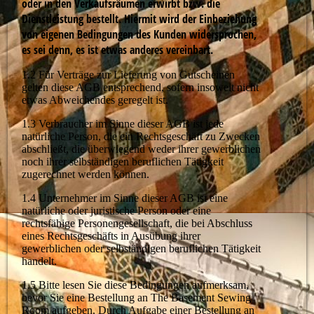
oder in den Verkaufsräumen erwirbt bzw. die
Dienstleistung bestellt. Hiermit wird der Einbeziehung
von eigenen Bedingungen des Kunden widersprochen,
es sei denn, es ist etwas anderes vereinbart.
1.2 Für Verträge zur Lieferung von Gutscheinen
gelten diese AGB entsprechend, sofern insoweit nicht
etwas Abweichendes geregelt ist.
1.3 Verbraucher im Sinne dieser AGB ist jede
natürliche Person, die ein Rechtsgeschäft zu Zwecken
abschließt, die überwiegend weder ihrer gewerblichen
noch ihrer selbständigen beruflichen Tätigkeit
zugerechnet werden können.
1.4 Unternehmer im Sinne dieser AGB ist eine
natürliche oder juristische Person oder eine
rechtsfähige Personengesellschaft, die bei Abschluss
eines Rechtsgeschäfts in Ausübung ihrer
gewerblichen oder selbständigen beruflichen Tätigkeit
handelt.
1.5 Bitte lesen Sie diese Bedingungen aufmerksam,
bevor Sie eine Bestellung an The Basement Sewing
Room aufgeben. Durch Aufgabe einer Bestellung an