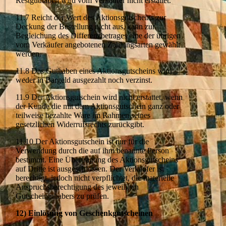
Restguthaben wird vom Verkäufer nicht erstattet.
11.7 Reicht der Wert des Aktionsgutscheins zur
Deckung der Bestellung nicht aus, kann zur
Begleichung des Differenzbetrages eine der übrigen
vom Verkäufer angebotenen Zahlungsarten gewählt
werden.
11.8 Das Guthaben eines Aktionsgutscheins wird
weder in Bargeld ausgezahlt noch verzinst.
11.9 Der Aktionsgutschein wird nicht erstattet, wenn
der Kunde die mit dem Aktionsgutschein ganz oder
teilweise bezahlte Ware im Rahmen seines
gesetzlichen Widerrufsrechts zurückgibt.
11.10 Der Aktionsgutschein ist nur für die
Verwendung durch die auf ihm benannte Person
bestimmt. Eine Übertragung des Aktionsgutscheins
auf Dritte ist ausgeschlossen. Der Verkäufer ist
berechtigt, jedoch nicht verpflichtet, die materielle
Anspruchsberechtigung des jeweiligen
Gutscheininhabers zu prüfen.
12) Einlösung von Geschenkgutscheinen