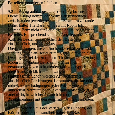
Bestellern generierten Inhalten.
9.2 In Bezug auf die gesuchte oder angebotene
Dienstleistung kommt der Vertrag ausschließlich
zwischen den jeweilig beteiligten Bestellern zustande.
Daher haftet The Basement Sewing Room Inh.
Martina Benz nicht für Leistungen der teilnehmenden
Besteller. Entsprechend sind alle Angelegenheiten
bzgl. der Beziehung zwischen den Bestellern
einschließlich, und ohne Ausnahme, der
Dienstleistungen, die ein Suchender erhalten hat oder
Zahlungen, die an Besteller fällig sind, direkt an die
jeweilige Partei des zu richten. The Basement Sewing
Room Inh. Martina Benz kann hierfür nicht
verantwortlich gemacht werden und widerspricht
hiermit ausdrücklich allen etwaigen
Haftungsansprüchen welcher Art auch immer
einschließlich Forderungen, Leistungen, direkte oder
indirekte Beschädigungen jeder Art, bewusst oder
unbewusst, vermutet oder unvermutet, offengelegt
oder nicht, in welcher Art auch immer im
Zusammenhang mit den genannten Angelegenheiten.
9.3 Für Schäden aus der Verletzung des Lebens, des
Körpers oder der Gesundheit haftet The Basement