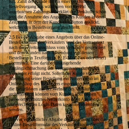
full. Zahlt der Kunde mittels einer im Online-
Bestellvorgang aus wählbaren von PayPal
angebotenen Zahlungsart, erklärt der Verkäufer schon
jetzt die Annahme des Angebots des Kunden in dem
Zeitpunkt, in dem der Kunde den Button anklickt,
welcher den Bestellvorgang abschließt.
2.5 Bei der Abgabe eines Angebots über das Online-
Bestellformular des Verkäufers wird der Vertragstext
nach dem Vertragsschluss vom Verkäufer gespeichert
und dem Kunden nach Absendung von dessen
Bestellung in Textform (z. B. E-Mail, Fax oder Brief)
übermittelt. Eine darüberhinausgehende
Zugänglichmachung des Vertragstextes durch den
Verkäufer erfolgt nicht. Sofern der Kunde vor
Absendung seiner Bestellung ein Nutzerkonto im
Online-Shop des Verkäufers eingerichtet hat, werden
die Bestelldaten auf der Website des Verkäufers
archiviert und können vom Kunden über dessen
passwortgeschütztes Nutzerkonto unter Angabe der
entsprechenden Login-Daten kostenlos abgerufen
werden.
2.6 Vor verbindlicher Abgabe der Bestellung über das
Online-Bestellformular des Verkäufers kann der