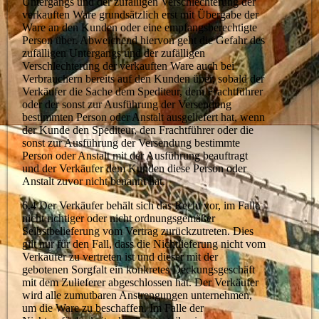
Untergangs und der zufälligen Verschlechterung der
verkauften Ware grundsätzlich erst mit Übergabe der
Ware an den Kunden oder eine empfangsberechtigte
Person über. Abweichend hiervon geht die Gefahr des
zufälligen Untergangs und der zufälligen
Verschlechterung der verkauften Ware auch bei
Verbrauchern bereits auf den Kunden über, sobald der
Verkäufer die Sache dem Spediteur, dem Frachtführer
oder der sonst zur Ausführung der Versendung
bestimmten Person oder Anstalt ausgeliefert hat, wenn
der Kunde den Spediteur, den Frachtführer oder die
sonst zur Ausführung der Versendung bestimmte
Person oder Anstalt mit der Ausführung beauftragt
und der Verkäufer dem Kunden diese Person oder
Anstalt zuvor nicht benannt hat.
6.4 Der Verkäufer behält sich das Recht vor, im Falle
nicht richtiger oder nicht ordnungsgemäßer
Selbstbelieferung vom Vertrag zurückzutreten. Dies
gilt nur für den Fall, dass die Nichtlieferung nicht vom
Verkäufer zu vertreten ist und dieser mit der
gebotenen Sorgfalt ein konkretes Deckungsgeschäft
mit dem Zulieferer abgeschlossen hat. Der Verkäufer
wird alle zumutbaren Anstrengungen unternehmen,
um die Ware zu beschaffen. Im Falle der