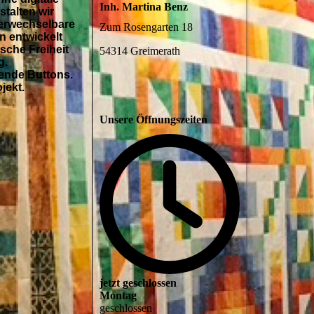
Inh. Martina Benz
talten wir
verwechselbare
Zum Rosengarten 18
n entwickelt
ische Freiheit
54314 Greimerath
g.
sende Buttons.
jekt.
Unsere Öffnungszeiten
jetzt geschlossen
Montag
geschlossen