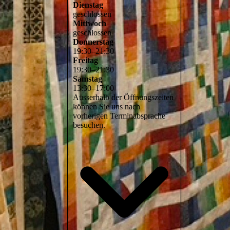
Dienstag
geschlossen
Mittwoch
geschlossen
Donnerstag
19
:
30
–
21
:
30
Freitag
19
:
30
–
21
:
30
Samstag
13
:
30
–
17
:
00
Ausserhalb der Öffnungszeiten
können Sie uns nach
vorherigen Terminabsprache
besuchen.