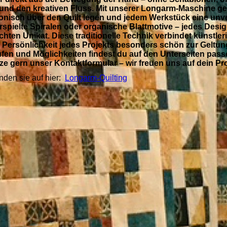
und den kreativen Fluss. Mit unserer Longarm‑Maschine ges
rmonisch über den Quilt legen und jedem Werkstück eine un
rspielte Spiralen oder organische Blattmotive – jedes Desig
chten Unikat. Diese traditionelle Technik verbindet künstler
 Persönlichkeit jedes Projekts besonders schön zur Geltun
ufen und Möglichkeiten findest du auf den Unterseiten pas
e gern unser Kontaktformular – wir freuen uns auf dein Pro
nden sie auf hier:
Longarm-Quilting