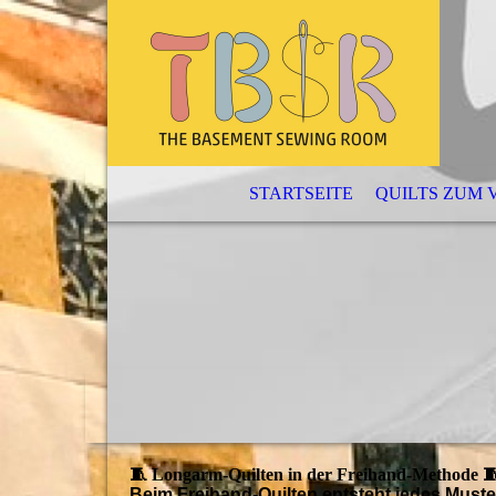
STARTSEITE
QUILTS ZUM
🧵 Longarm‑Quilten in der Freihand‑Methode 
Beim Freihand‑Quilten entsteht jedes Must