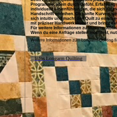
Programme, allein durch Gefühl, Erfahrung 
individuelle Linienführungen, die sich ha
Handschrift verleihen. Ob sanfte Kurven, ve
sich intuitiv und macht den Quilt zu einem e
mit präziser Handwerkskunst und bringt die
Für weitere Informationen zu Mustern, Ablä
Wenn du eine Anfrage stellen möchtest, nutz
Weitere Informationen zum Longarm-Quilting fi
Infos Longarm Quilting