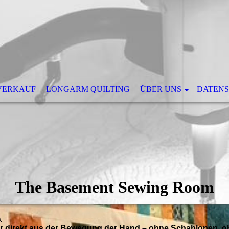
 VERKAUF
LONGARM QUILTING
ÜBER UNS
DATEN
The Basement Sewing Room

er direkt aus der Bewegung der Hand – ohne Schablonen, oh